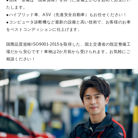
廃車・中古車買取
たします。
福祉車両のレンタル
●ハイブリッド車、ASV（先進安全自動車）もお任せください！
キャンピングカーのレンタル
●コンピュータ診断機など最新の設備と高い技術で、お客様のお車
をベストコンディションに仕上げます。
ガソリンスタンド
SDGs達成に向けた当社の取り組み
国際品質規格ISO9001-2015を取得した、国土交通省の指定整備工
場だから安心です！車検は2か月前から受けられます。お気軽にご
相談ください！
採用情報
【正社員】自動車整備士（新卒・未経験）
【正社員】自動車整備士（中途・経験者）
【正社員】鈑金工（中途・経験者）
【アルバイト】 東神奈川 ガソリンスタンドスタッフ
営業所ご紹介・関連サイト
個人情報の取り扱いについて