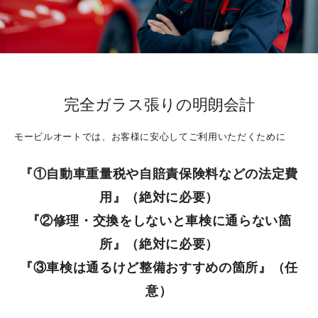
保険【比較説明・推奨販売方針について】
本社工場 お車でのアクセス
夏季における休業期間について
完全ガラス張りの明朗会計
社長メッセージ
モービルオートでは、お客様に安心してご利用いただくために
『①自動車重量税や自賠責保険料などの法定費
会社概要
用』（絶対に必要）
『②修理・交換をしないと車検に通らない箇
所』（絶対に必要）
『③車検は通るけど整備おすすめの箇所』（任
意）