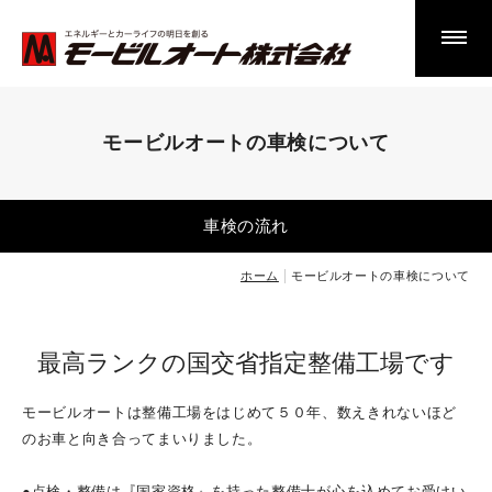
法人リースメンテナンスのお客様へ
モービルオートの車検について
モービルオートの車検について
車検の流れ
車検の流れ
車検のご案内はこちらから
ホーム
モービルオートの車検について
横浜工場 車検のご案内
相模原工場 車検のご案内
車検FAQ
最高ランクの国交省指定整備工場です
モービルオートは整備工場をはじめて５０年、数えきれないほど
その他事業について
のお車と向き合ってまいりました。
鈑金塗装・事故修理
●点検・整備は『国家資格』を持った整備士が心を込めてお受けい