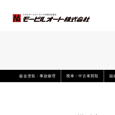
法人リースメンテナンスのお
モービルオートの車検につい
車検の流れ
車検のご案内はこちらから
鈑金塗装・事故修理
廃車・中古車買取
福
横浜工場 車検のご案内
相模原工場 車検のご案内
車検FAQ