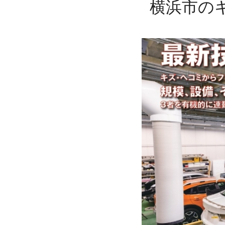
その他事業について
横浜市の
鈑金塗装・事故修理
廃車・中古車買取
福祉車両のレンタル
キャンピングカーのレンタル
ガソリンスタンド
SDGs達成に向けた当社の取り組み
採用情報
【正社員】自動車整備士（新卒・未経験）
【正社員】自動車整備士（中途・経験者）
【正社員】鈑金工（中途・経験者）
【アルバイト】 東神奈川 ガソリンスタンドスタ