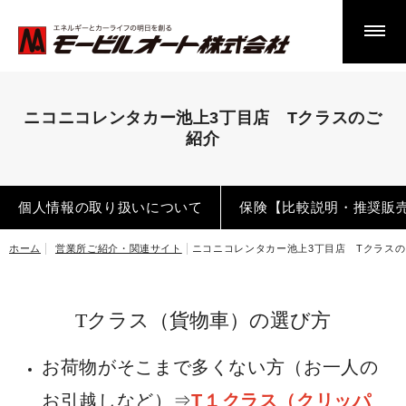
法人リースメンテナンスのお客様へ
モービルオートの車検について
ニコニコレンタカー池上3丁目店 Tクラスのご
紹介
車検の流れ
車検のご案内はこちらから
個人情報の取り扱いについて
保険【比較説明・推奨販
横浜工場 車検のご案内
ホーム
営業所ご紹介・関連サイト
ニコニコレンタカー池上3丁目店 Tクラス
相模原工場 車検のご案内
車検FAQ
Tクラス（貨物車）の選び方
その他事業について
お荷物がそこまで多くない方（お一人の
鈑金塗装・事故修理
お引越しなど）⇒
T１クラス（クリッパ