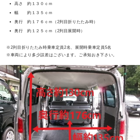
高さ 約１３０ｃｍ
幅 約１３５ｃｍ
奥行 約１７６ｃｍ（2列目折りたたみ時）
奥行 約１２５ｃｍ（2列目展開時）
※2列目折りたたみ時乗車定員2名、展開時乗車定員5名
※車両により多少誤差はございます。ご承知おき下さい。