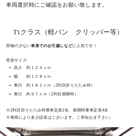
車両選択時にご確認をお願い致します。
保険【比較説明・推奨販売方針について】
本社工場 お車でのアクセス
T1クラス（軽バン クリッパー等）
夏季における休業期間について
荷物の少ない
単身でのお引越しなど
に人気です！
社長メッセージ
荷室サイズ
高さ 約１２４ｃｍ
幅 約１２８ｃｍ
会社概要
奥行 約１８２ｃｍ（2列目折りたたみ時）
奥行 約９７ｃｍ（2列目展開時）
※2列目折りたたみ時乗車定員2名、展開時乗車定員4名
※車両により多少誤差はございます。ご承知おき下さい。