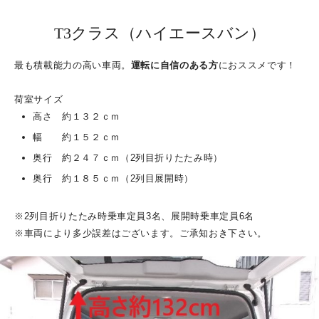
T3クラス（ハイエースバン）
最も積載能力の高い車両。
運転に自信のある方
におススメです！
荷室サイズ
高さ 約１３２ｃｍ
幅 約１５２ｃｍ
奥行 約２４７ｃｍ（2列目折りたたみ時）
奥行 約１８５ｃｍ（2列目展開時）
※2列目折りたたみ時乗車定員3名、展開時乗車定員6名
※車両により多少誤差はございます。ご承知おき下さい。