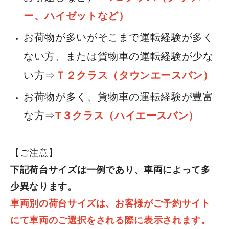
廃車・中古車買取
ー、ハイゼットなど）
福祉車両のレンタル
お荷物が多いがそこまで運転経験が多く
キャンピングカーのレンタル
ガソリンスタンド
ない方、または貨物車の運転経験が少な
SDGs達成に向けた当社の取り組み
い方⇒
Ｔ２クラス（タウンエースバン）
お荷物が多く、貨物車の運転経験が豊富
採用情報
な方⇒
T３クラス（ハイエースバン）
【正社員】自動車整備士（新卒・未経験）
【正社員】自動車整備士（中途・経験者）
【ご注意】
【正社員】鈑金工（中途・経験者）
下記荷台サイズは一例であり、車両によって多
【アルバイト】 東神奈川 ガソリンスタンドスタッフ
少異なります。
車両別の荷台サイズは、お客様がご予約サイト
営業所ご紹介・関連サイト
にて車両のご選択をされる際に表示されます。
個人情報の取り扱いについて